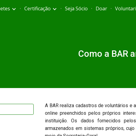
etes
Certificação
Seja Sócio
Doar
Voluntar
ip to main content
Skip to navigat
Como a BAR ar
A BAR realiza cadastros de voluntários e 
online preenchidos pelos próprios inter
instituição. Os dados fornecidos pelo
armazenados em sistemas próprios, cujo 
meio da Secretaria-Geral.