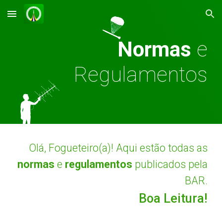
Skip to main content
Skip to navigation
Normas
e
Regulamentos
Olá, Fogueteiro(a)! Aqui estão todas as
normas
e
regulamentos
publicados pela
BAR.
Boa Leitura!